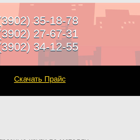
(3902) 35-18-78
(3902) 27-67-31
(3902) 34-12-55
Скачать Прайс