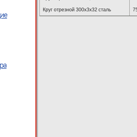
Круг отрезной 300х3х32 сталь
7
щие
ура