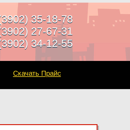
(3902) 35-18-78
(3902) 27-67-31
(3902) 34-12-55
Скачать Прайс