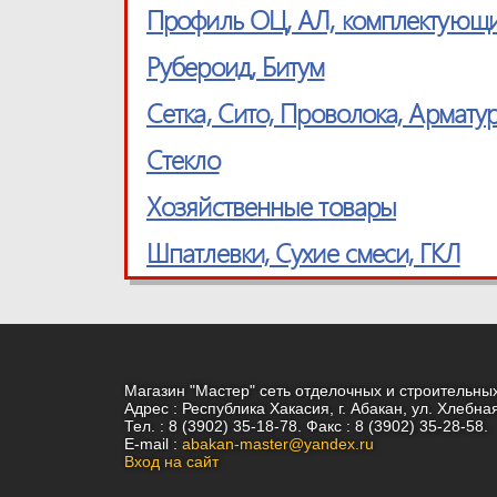
Профиль ОЦ, АЛ, комплектующ
Рубероид, Битум
Сетка, Cито, Проволока, Армату
Стекло
Хозяйственные товары
Шпатлевки, Сухие смеси, ГКЛ
Магазин "Мастер" сеть отделочных и строительны
Адрес : Республика Хакасия, г. Абакан, ул. Хлебна
Тел. : 8 (3902) 35-18-78. Факс : 8 (3902) 35-28-58.
E-mail :
abakan-master@yandex.ru
Вход на сайт