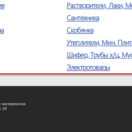
ие
Растворители, Лаки, 
Сантехника
ра
Скобянка
Утеплители, Мин. Плит
Шифер, Трубы х/ц, Му
Электротовары
х материалов
я 18