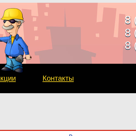
8 
8 
8 
кции
Контакты