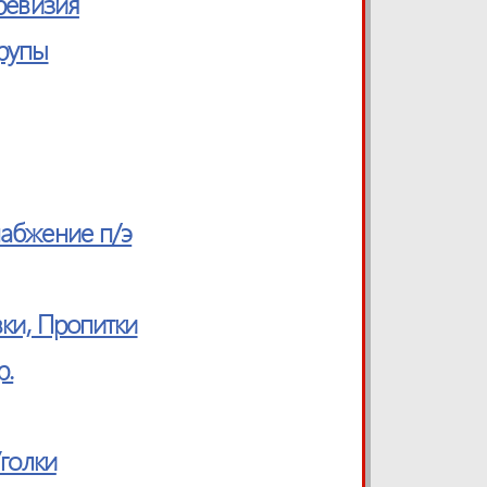
ревизия
урупы
абжение п/э
вки, Пропитки
р.
Уголки