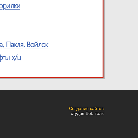
Морилки
а, Пакля, Войлок
фты х/ц
Создание сайтов
студия Веб-толк