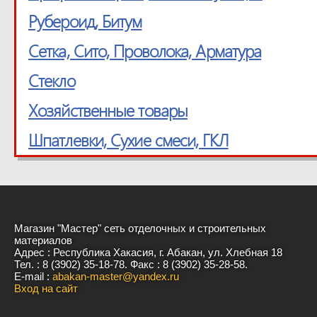
Рубероид, Битум
Сетка, Cито, Проволока, Арматура
Стекло
Хозяйственные товары
Шпатлевки, Сухие смеси, ГКЛ
Магазин "Мастер" сеть отделочных и строительных
материалов
Адрес : Республика Хакасия, г. Абакан, ул. Хлебная 18
Тел. : 8 (3902) 35-18-78. Факс : 8 (3902) 35-28-58.
E-mail :
abakan-master@yandex.ru
Вход на сайт