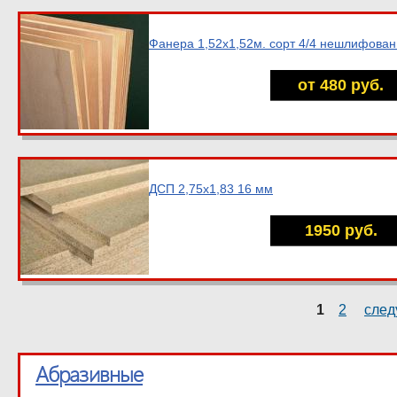
Фанера 1,52х1,52м. сорт 4/4 нешлифова
от 480 руб.
ДСП 2,75х1,83 16 мм
1950 руб.
Страницы
1
2
след
Абразивные