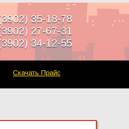
(3902) 35-18-78
(3902) 27-67-31
(3902) 34-12-55
Скачать Прайс