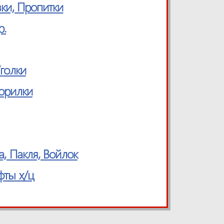
вки, Пропитки
р.
Уголки
Морилки
а, Пакля, Войлок
фты х/ц