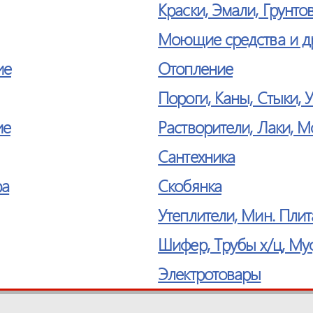
Краски, Эмали, Грунто
Моющие средства и д
ие
Отопление
Пороги, Каны, Стыки, 
ие
Растворители, Лаки, 
Сантехника
ра
Скобянка
Утеплители, Мин. Плит
Шифер, Трубы х/ц, Му
Электротовары