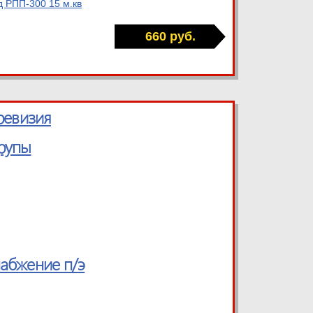
 РПП-300 15 м.кв
660 руб.
ревизия
урупы
абжение п/э