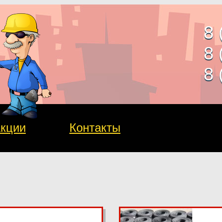
8 
8 
8 
кции
Контакты