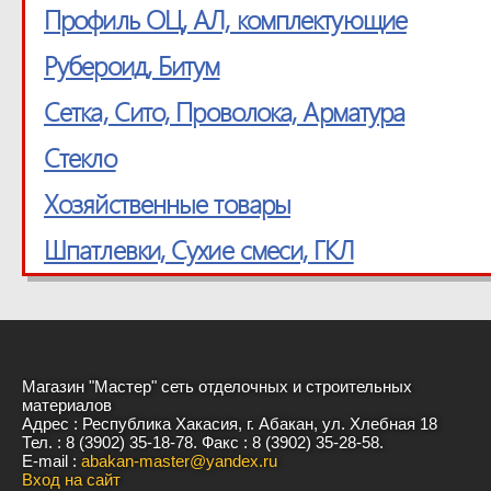
Профиль ОЦ, АЛ, комплектующие
Рубероид, Битум
Сетка, Cито, Проволока, Арматура
Стекло
Хозяйственные товары
Шпатлевки, Сухие смеси, ГКЛ
Магазин "Мастер" сеть отделочных и строительных
материалов
Адрес : Республика Хакасия, г. Абакан, ул. Хлебная 18
Тел. : 8 (3902) 35-18-78. Факс : 8 (3902) 35-28-58.
E-mail :
abakan-master@yandex.ru
Вход на сайт