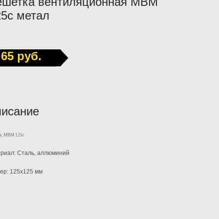
ешетка вентиляционная МВМ
25с метал
65 руб.
исание
а, МВМ 125с
риал:
Сталь, аллюминий
ер: 125х125 мм