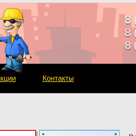
8 
8 
8 
кции
Контакты