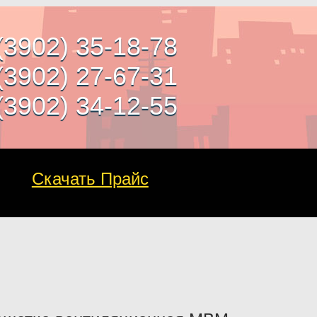
(3902) 35-18-78
(3902) 27-67-31
(3902) 34-12-55
Скачать Прайс