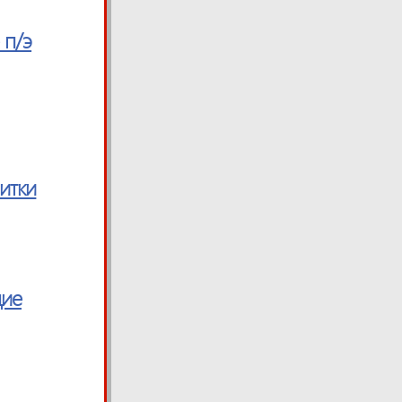
 п/э
итки
щие