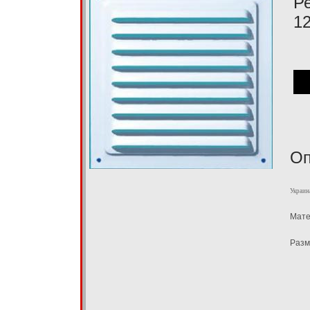
Р
1
Оп
Украин
Мате
Разм