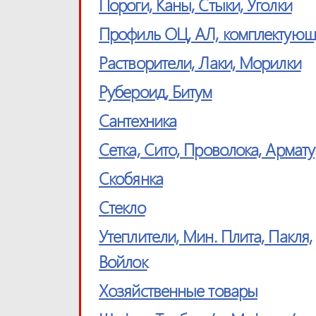
Пороги, Каны, Стыки, Уголки
Профиль ОЦ, АЛ, комплектую
Растворители, Лаки, Морилки
Рубероид, Битум
Сантехника
Сетка, Cито, Проволока, Армат
Скобянка
Стекло
Утеплители, Мин. Плита, Пакля,
Войлок
Хозяйственные товары